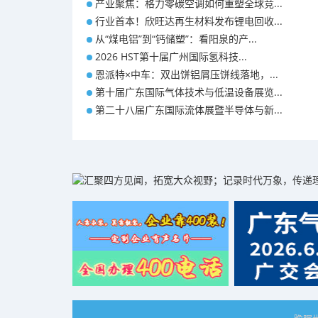
产业聚焦：格力零碳空调如何重塑全球竞...
行业首本！欣旺达再生材料发布锂电回收...
从“煤电铝”到“钙储塑”：看阳泉的产...
2026 HST第十届广州国际氢科技...
恩派特×中车：双出饼铝屑压饼线落地，...
第十届广东国际气体技术与低温设备展览...
第二十八届广东国际流体展暨半导体与新...